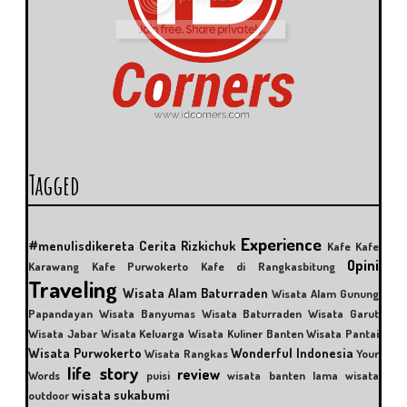
Tagged
Experience
#menulisdikereta
Cerita Rizkichuk
Kafe
Kafe
Opini
Karawang
Kafe Purwokerto
Kafe di Rangkasbitung
Traveling
Wisata Alam Baturraden
Wisata Alam Gunung
Papandayan
Wisata Banyumas
Wisata Baturraden
Wisata Garut
Wisata Jabar
Wisata Keluarga
Wisata Kuliner Banten
Wisata Pantai
Wisata Purwokerto
Wonderful Indonesia
Wisata Rangkas
Your
life story
review
Words
puisi
wisata banten lama
wisata
wisata sukabumi
outdoor